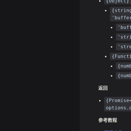
{Object}
{strin
'buffe
'buf
'str
'str
{Funct
{num
{num
返回
{Promise
options.
参考教程