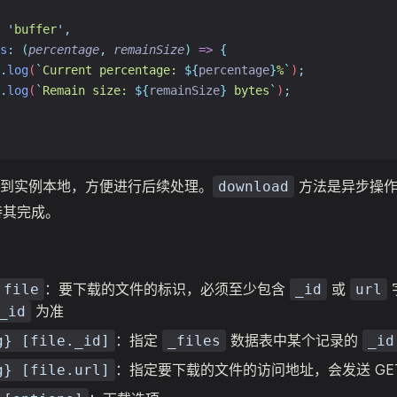
'
buffer
'
,
s
:
(
percentage
,
remainSize
)
=>
{
.
log
(
`
Current percentage: 
${
percentage
}
%
`
)
;
.
log
(
`
Remain size: 
${
remainSize
}
 bytes
`
)
;
到实例本地，方便进行后续处理。
方法是异步操作
download
待其完成。
：要下载的文件的标识，必须至少包含
或
 file
_id
url
为准
_id
：指定
数据表中某个记录的
g} [file._id]
_files
_id
：指定要下载的文件的访问地址，会发送 GE
g} [file.url]