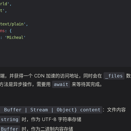
rld
'
,
t
'
,
text/plain
'
,
ns
:
{
:
'
Micheal
'
端，并获得一个 CDN 加速的访问地址，同时会在
数
_files
方法是异步操作，需要用
来等待其完成。
await
：文件内容
| Buffer | Stream | Object} content
时，作为 UTF-8 字符串存储
string
时，作为二进制内容存储
Buffer