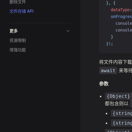
删除文件
},
{
dataType
:
文件存储 API
onProgres
console
console
更多
}
资源限制
}
)
;
增强功能
将文件内容下载
来等
await
参数
{Object}
都包含则以
{strin
{strin