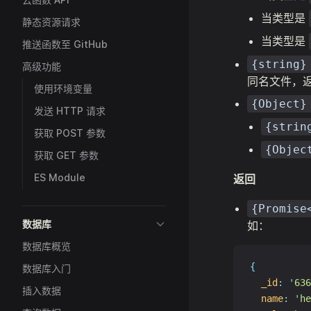
当类型是
静态资源请求
当类型是
推送函数至 GitHub
{string}
高级功能
同名文件，返
使用环境变量
{Object}
发送 HTTP 请求
{strin
获取 POST 参数
{Objec
获取 GET 参数
ES Module
返回
{Promise
数据库
如：
数据库概览
{
数据库入门
_id
:
'
636
插入数据
name
:
'
he