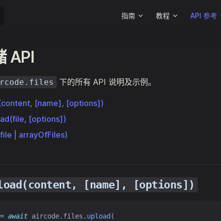
Main Navigation
指南
教程
API 参考
 API
下的所有 API 说明及示例。
rcode.files
(content, [name], [options])
ad(file, [options])
file | arrayOfFiles)
load(content, [name], [options])
=
await
 aircode
.
files
.
upload
(