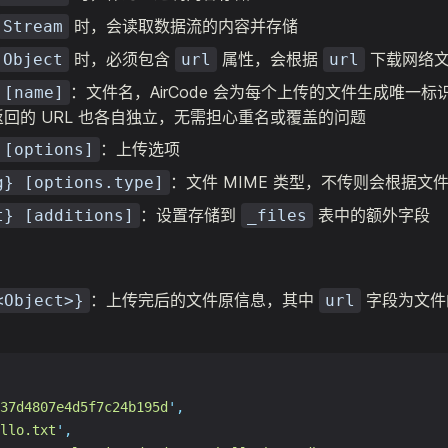
时，会读取数据流的内容并存储
Stream
时，必须包含
属性，会根据
下载网络文
Object
url
url
：文件名，AirCode 会为每个上传的文件生成唯一
 [name]
回的 URL 也各自独立，无需担心重名或覆盖的问题
：上传选项
 [options]
：文件 MIME 类型，不传则会根据文
g} [options.type]
：设置存储到
表中的额外字段
t} [additions]
_files
：上传完后的文件原信息，其中
字段为文件
<Object>}
url
37d4807e4d5f7c24b195d
'
,
llo.txt
'
,