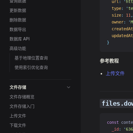
查询数据
url
:
'
htt
type
:
'
te
更新数据
size
:
11
,
删除数据
owner
:
'
M
createdAt
数据导出
updatedAt
数据库 API
}
高级功能
基于地理位置查询
参考教程
使用索引优化查询
上传文件
文件存储
文件存储概览
files.do
文件存储入门
上传文件
const
 conte
下载文件
_id
:
'
636