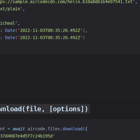
ps://sample.aircodecdn.com/hello.b10a8db164e07541.txt
'
,
xt/plain
'
,
icheal
'
,
:
Date
(
'
2022-11-03T08:35:20.492Z
'
)
,
:
Date
(
'
2022-11-03T08:35:20.492Z
'
)
wnload(file, [options])
nt 
=
await
 aircode
.
files
.
download
(
{
37d4807e4d5f7c24b195d
'