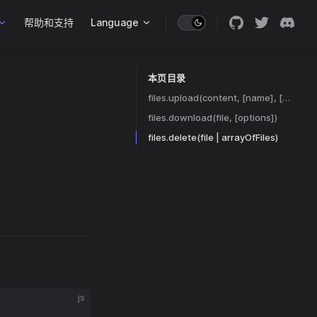
帮助和支持
Language
本页目录
Table of Contents for current page
files.upload(content, [name], [options])
files.download(file, [options])
files.delete(file | arrayOfFiles)
js