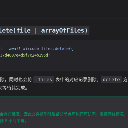
lete(file | arrayOfFiles)
t 
=
await
 aircode
.
files
.
delete
(
{
37d4807e4d5f7c24b195d
'
删除，同时也会将
表中的对应记录删除。
方
_files
delete
来等待其完成。
刷新会存在延迟，因此文件被删除后部分节点可能还可访问。根据网络情况，全
钟到 6 小时不等。