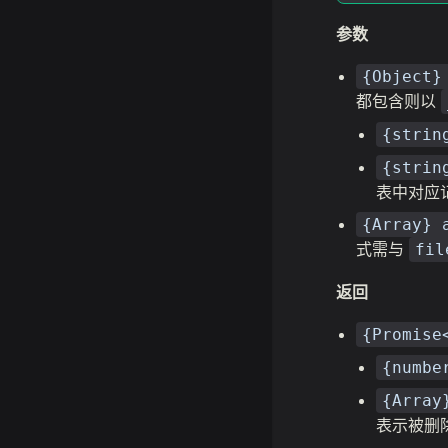
参数
{Object}
都包含则以
{strin
{strin
表中对应
{Array} 
式需与
fil
返回
{Promise
{numbe
{Array
表示被删