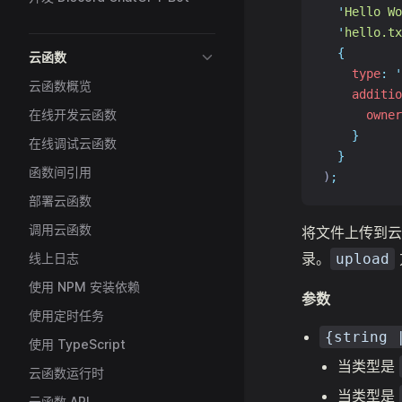
'
Hello Wo
'
hello.tx
{
云函数
type
:
'
云函数概览
additio
在线开发云函数
owner
}
在线调试云函数
}
函数间引用
)
;
部署云函数
调用云函数
将文件上传到云
录。
线上日志
upload
使用 NPM 安装依赖
参数
使用定时任务
{string 
使用 TypeScript
当类型是
云函数运行时
当类型是
云函数 API