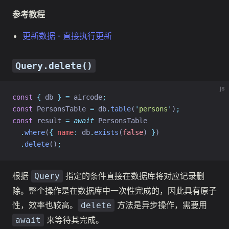
参考教程
更新数据 - 直接执行更新
Query.delete()
js
const
{
 db 
}
=
 aircode
;
const
 PersonsTable 
=
 db
.
table
(
'
persons
'
)
;
const
 result 
=
await
 PersonsTable
.
where
(
{
name
:
 db
.
exists
(
false
) 
}
)
.
delete
()
;
根据
指定的条件直接在数据库将对应记录删
Query
除。整个操作是在数据库中一次性完成的，因此具有原子
性，效率也较高。
方法是异步操作，需要用
delete
来等待其完成。
await