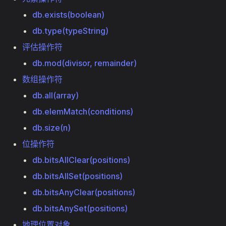
db.exists(boolean)
db.type(typeString)
评估操作符
db.mod(divisor, remainder)
数组操作符
db.all(array)
db.elemMatch(conditions)
db.size(n)
位操作符
db.bitsAllClear(positions)
db.bitsAllSet(positions)
db.bitsAnyClear(positions)
db.bitsAnySet(positions)
地理位置对象