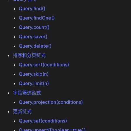
Query.find()
Query.findOne()
Query.count()
Query.save()
Query.delete()
排序和分页链式
Query.sort(conditions)
Query.skip(n)
Query.limit(n)
字段筛选链式
Query.projection(conditions)
更新链式
Query.set(conditions)
Query.upsert([boolean=true])