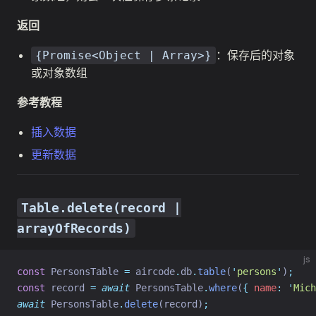
返回
：保存后的对象
{Promise<Object | Array>}
或对象数组
参考教程
插入数据
更新数据
Table.delete(record |
arrayOfRecords)
js
const
 PersonsTable 
=
 aircode
.
db
.
table
(
'
persons
'
)
;
const
 record 
=
await
 PersonsTable
.
where
(
{
name
:
'
Mich
await
 PersonsTable
.
delete
(record)
;