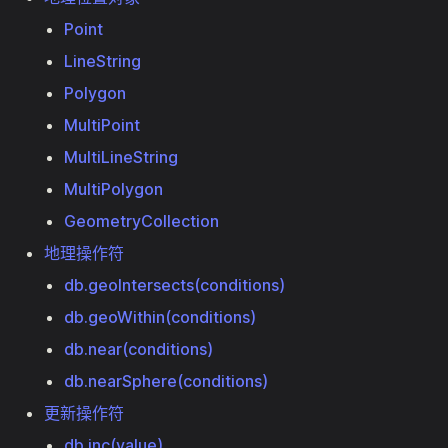
Point
LineString
Polygon
MultiPoint
MultiLineString
MultiPolygon
GeometryCollection
地理操作符
db.geoIntersects(conditions)
db.geoWithin(conditions)
db.near(conditions)
db.nearSphere(conditions)
更新操作符
db.inc(value)