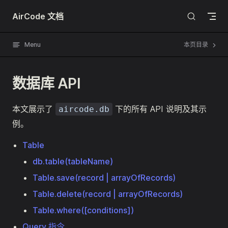
Skip to content
AirCode 文档
Menu
本页目录
数据库 API
本文展示了
下的所有 API 说明及其示
aircode.db
例。
Table
db.table(tableName)
Table.save(record | arrayOfRecords)
Table.delete(record | arrayOfRecords)
Table.where([conditions])
Query 指令