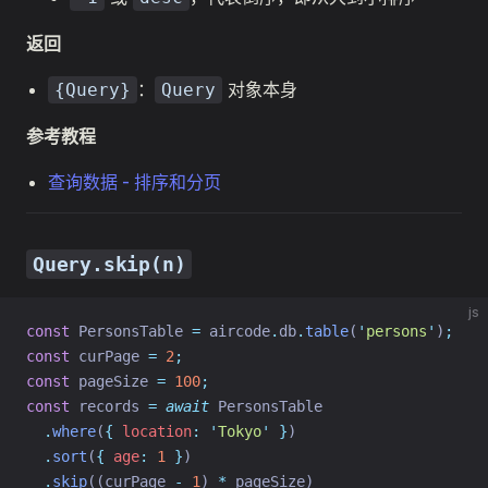
返回
：
对象本身
{Query}
Query
参考教程
查询数据 - 排序和分页
Query.skip(n)
js
const
 PersonsTable 
=
 aircode
.
db
.
table
(
'
persons
'
)
;
const
 curPage 
=
2
;
const
 pageSize 
=
100
;
const
 records 
=
await
 PersonsTable
.
where
(
{
location
:
'
Tokyo
'
}
)
.
sort
(
{
age
:
1
}
)
.
skip
((curPage 
-
1
) 
*
 pageSize)