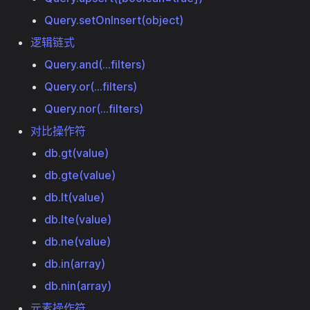
Query.setOnInsert(object)
逻辑链式
Query.and(...filters)
Query.or(...filters)
Query.nor(...filters)
对比操作符
db.gt(value)
db.gte(value)
db.lt(value)
db.lte(value)
db.ne(value)
db.in(array)
db.nin(array)
元素操作符