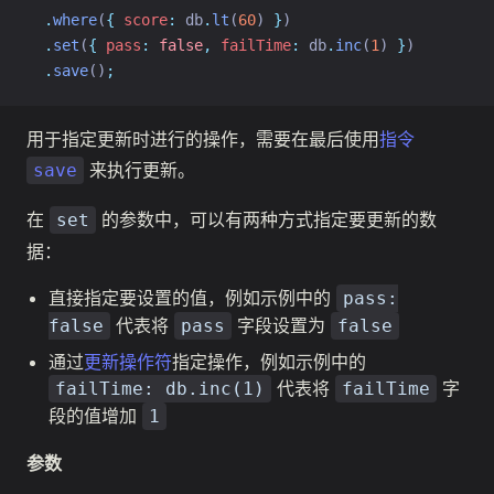
.
where
(
{
score
:
 db
.
lt
(
60
) 
}
)
.
set
(
{
pass
:
false
,
failTime
:
 db
.
inc
(
1
) 
}
)
.
save
()
;
用于指定更新时进行的操作，需要在最后使用
指令
来执行更新。
save
在
的参数中，可以有两种方式指定要更新的数
set
据：
直接指定要设置的值，例如示例中的
pass:
代表将
字段设置为
false
pass
false
通过
更新操作符
指定操作，例如示例中的
代表将
字
failTime: db.inc(1)
failTime
段的值增加
1
参数