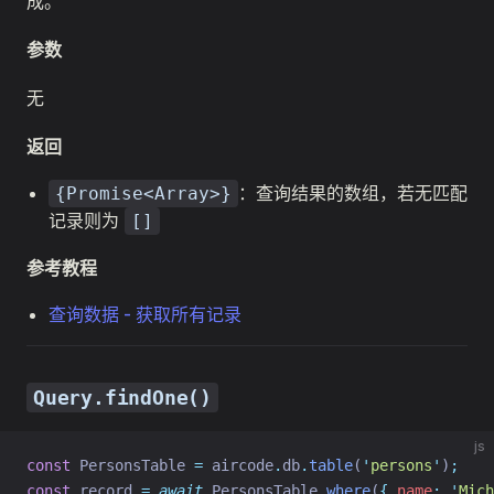
成。
参数
无
返回
：查询结果的数组，若无匹配
{Promise<Array>}
记录则为
[]
参考教程
查询数据 - 获取所有记录
Query.findOne()
js
const
 PersonsTable 
=
 aircode
.
db
.
table
(
'
persons
'
)
;
const
 record 
=
await
 PersonsTable
.
where
(
{
name
:
'
Mich