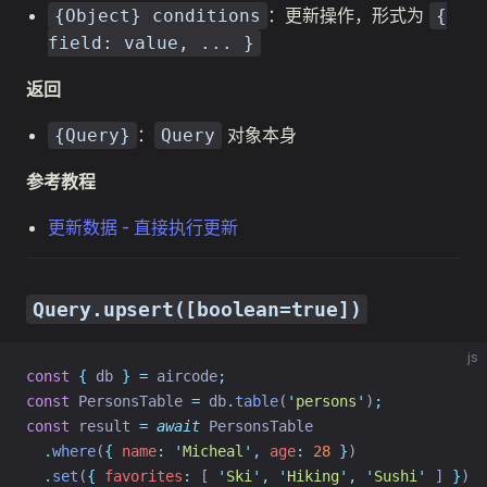
：更新操作，形式为
{Object} conditions
{
field: value, ... }
返回
：
对象本身
{Query}
Query
参考教程
更新数据 - 直接执行更新
Query.upsert([boolean=true])
js
const
{
 db 
}
=
 aircode
;
const
 PersonsTable 
=
 db
.
table
(
'
persons
'
)
;
const
 result 
=
await
 PersonsTable
.
where
(
{
name
:
'
Micheal
'
,
age
:
28
}
)
.
set
(
{
favorites
:
 [ 
'
Ski
'
,
'
Hiking
'
,
'
Sushi
'
 ] 
}
)