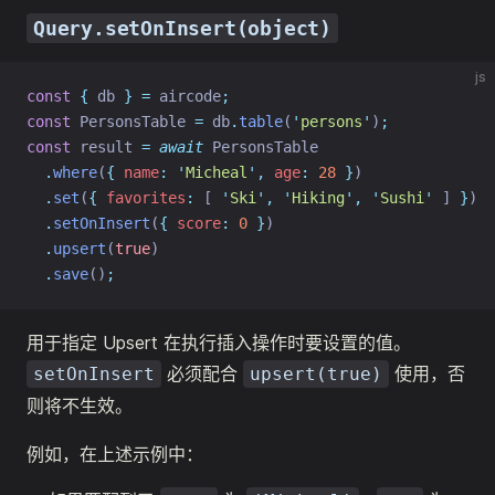
Query.setOnInsert(object)
js
const
{
 db 
}
=
 aircode
;
const
 PersonsTable 
=
 db
.
table
(
'
persons
'
)
;
const
 result 
=
await
 PersonsTable
.
where
(
{
name
:
'
Micheal
'
,
age
:
28
}
)
.
set
(
{
favorites
:
 [ 
'
Ski
'
,
'
Hiking
'
,
'
Sushi
'
 ] 
}
)
.
setOnInsert
(
{
score
:
0
}
)
.
upsert
(
true
)
.
save
()
;
用于指定 Upsert 在执行插入操作时要设置的值。
必须配合
使用，否
setOnInsert
upsert(true)
则将不生效。
例如，在上述示例中：