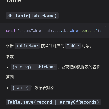
Table
db.table(tableName)
js
const
 PersonsTable 
=
 aircode
.
db
.
table
(
'
persons
'
)
;
根据
获取到对应的
对象。
tableName
Table
参数
：要获取的数据表的名称
{string} tableName
返回
：数据表对象
{Table}
Table.save(record | arrayOfRecords)