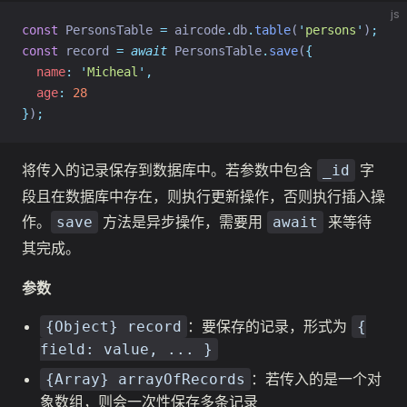
js
const
 PersonsTable 
=
 aircode
.
db
.
table
(
'
persons
'
)
;
const
 record 
=
await
 PersonsTable
.
save
(
{
name
:
'
Micheal
'
,
age
:
28
}
)
;
将传入的记录保存到数据库中。若参数中包含
字
_id
段且在数据库中存在，则执行更新操作，否则执行插入操
作。
方法是异步操作，需要用
来等待
save
await
其完成。
参数
：要保存的记录，形式为
{Object} record
{
field: value, ... }
：若传入的是一个对
{Array} arrayOfRecords
象数组，则会一次性保存多条记录