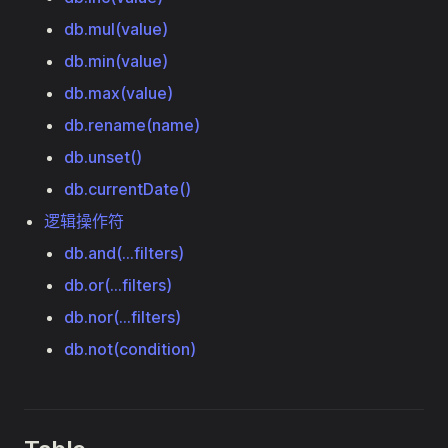
db.mul(value)
db.min(value)
db.max(value)
db.rename(name)
db.unset()
db.currentDate()
逻辑操作符
db.and(...filters)
db.or(...filters)
db.nor(...filters)
db.not(condition)