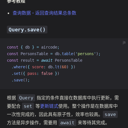
参考教程
查询数据 - 返回查询结果总条数
Query.save()
js
const
{
 db 
}
=
 aircode
;
const
 PersonsTable 
=
 db
.
table
(
'
persons
'
)
;
const
 result 
=
await
 PersonsTable
.
where
(
{
score
:
 db
.
lt
(
60
) 
}
)
.
set
(
{
pass
:
false
}
)
.
save
()
;
根据
指定的条件直接在数据库中执行更新，需
Query
要配合
等
更新链式
使用。整个操作是在数据库中
set
一次性完成的，因此具有原子性，效率也较高。
save
方法是异步操作，需要用
来等待其完成。
await